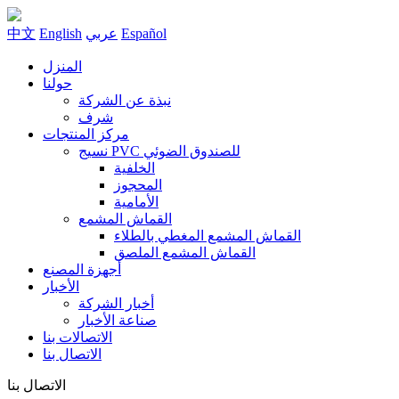
Español
عربي
English
中文
المنزل
حولنا
نبذة عن الشركة
شرف
مركز المنتجات
نسيج PVC للصندوق الضوئي
الخلفية
المحجوز
الأمامية
القماش المشمع
القماش المشمع المغطي بالطلاء
القماش المشمع الملصق
أجهزة المصنع
الأخبار
أخبار الشركة
صناعة الأخبار
الاتصالات بنا
الاتصال بنا
الاتصال بنا